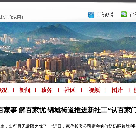
百家事 解百家忧 锦城街道推进新社工“认百家
隐患，出行再无后顾之忧了！”近日，家住长客公司宿舍的何奶奶握着胜利