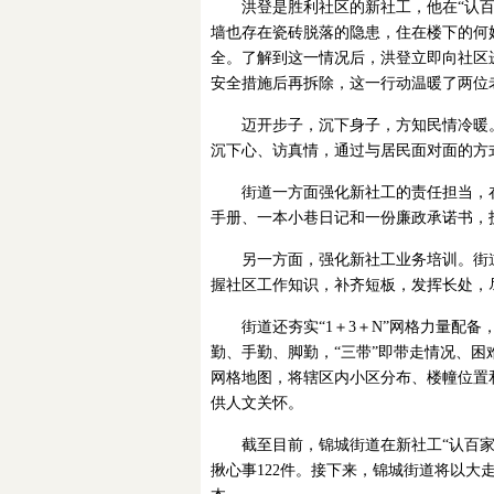
洪登是胜利社区的新社工，他在“认
墙也存在瓷砖脱落的隐患，住在楼下的何
全。了解到这一情况后，洪登立即向社区
安全措施后再拆除，这一行动温暖了两位
迈开步子，沉下身子，方知民情冷暖
沉下心、访真情，通过与居民面对面的方
街道一方面强化新社工的责任担当，
手册、一本小巷日记和一份廉政承诺书，
另一方面，强化新社工业务培训。街
握社区工作知识，补齐短板，发挥长处，
街道还夯实“1＋3＋N”网格力量配备
勤、手勤、脚勤，“三带”即带走情况、
网格地图，将辖区内小区分布、楼幢位置
供人文关怀。
截至目前，锦城街道在新社工“认百家
揪心事122件。接下来，锦城街道将以