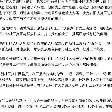
百家门”大走访时了解到，长客公司宿舍列入今年老旧小区改造范围，由于
奶奶就在家门前搭建了彩钢棚。但因为是违章搭建，在这次旧改中必须拆
进行了汇报。通过实地踏勘，街道最终确定整改方案，决定在旧改施工进
老人，改变了当初不愿意拆彩钢棚的想法。
。近段时间，锦城街道开展新任专职社工“认百家门”大走访活动，组织新
式，让社工真正与群众打成一片，推动解决了一批居民急难愁盼的问题。
在新社区入职之初就举行隆重的入职仪式，向新社工发放了“五件套”，即
护航新社工健康成长，尽快完成角色转换，社区环境，提升工作能力。
道建立传帮带制度，组建一支由社区书记和社区骨干组成的教育团队，通
尽快提升工作能力，高质量做好各项工作，用心用情为居民服务。
，新社工担任网格员，在开展大走访时做到“一记、四勤、三带”，“一记”即
困难和意见，切实把民情摸上来、把群众需求摸上来。长路畈社区新社工潘
和户数都标得清清楚楚。在“认百家门”大走访活动中，新社工还充分利用
门”大走访活动中，共入户走访6265户，召开议事协商会71次，收集问题
大走访为契机，进一步强化社区工作人员的服务意识和能力，服务于民，在