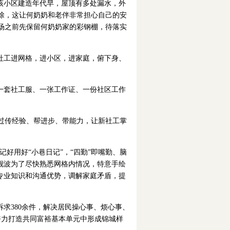
该小区建造年代早，屋顶有多处漏水，外
除，这让何奶奶和老伴非常担心自己的安
场之前先保留何奶奶家的彩钢棚，待落实
社工进网格，进小区，进家庭，俯下身、
一套社工服、一张工作证、一份社区工作
过传经验、帮进步、带能力，让新社工掌
记好用好“小巷日记”，“四勤”即嘴勤、脑
靓波为了尽快熟悉网格内情况，特意手绘
专业知识和沟通优势，调解家庭矛盾，提
诉求380余件，解决居民操心事、烦心事、
奋力打造共同富裕基本单元中形成锦城样