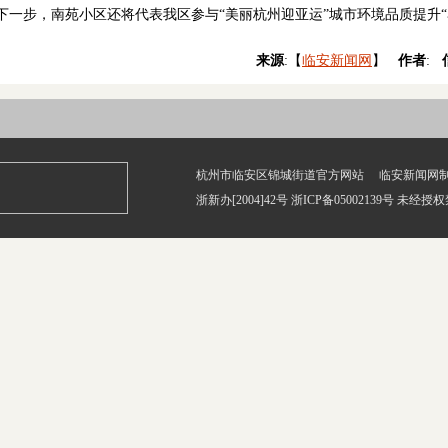
一步，南苑小区还将代表我区参与“美丽杭州迎亚运”城市环境品质提升“
来源
:【
临安新闻网
】
作者
:
杭州市临安区锦城街道官方网站 临安新闻网
浙新办[2004]42号 浙ICP备05002139号 未