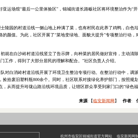
好亚运场馆“最后一公里体验区”，锦城街道长路畈社区将环境整治作为“开
往烈士陵园的村道沿线一侧山地上种满了菜，也有村民在此养了鸡鸭，白色
路的颜值。为此，社区开展了“菜地变绿地、面貌大提升”专项整治行动，
月初就在白沙岭村道沿线竖立了告示牌，向种菜的居民做好宣传，主动清
上门工作，得到了大部分居民的理解和配合。”社区负责人介绍。
管中队对白消岭村道沿线开展了环境卫生整治专项行动。在整治行动中，调
吨，捡拾废旧塑料瓶800余个。同时，社区联系对接绿化养护部门，按照
点，从而提升玲珑山路沿线环境品质，让辖区群众享受到家门口的“绿色福
来源
:【
临安新闻网
】
作者
:
杭州市临安区锦城街道官方网站 临安新闻网