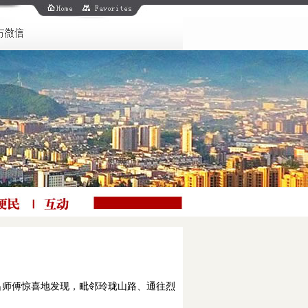
吕师傅惊喜地发现，毗邻玲珑山路、通往烈