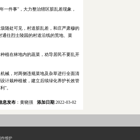
年一件事”，大力整治辖区脏乱差现象，
垃圾随处可见，村道脏乱差，和庄严肃穆的
对通往烈士陵园的村道沿线的荒地、菜
除种植在林地内的蔬菜，劝导居民不要乱开
派机械，对两侧违规菜地及杂草进行全面清
规划设计栽种植被，建立后续绿化养护长效管
利”。
信息发布
：黄晓强
添加日期
:2022-03-02
制作维护