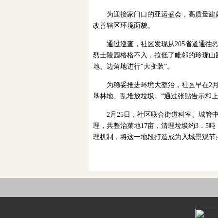
为迎接家门口的亚运盛会，高质量建
改善辖区环境面貌。
通过巡查，社区发现从205省道通
烈士陵园格格不入，拉低了毗邻的玲珑山
地、边角地进行“大变装”。
为稳妥推进环境大整治，社区早在2
垦林地、乱堆放垃圾。“通过张贴告示和
2月25日，社区联合街道科室、城
理，共整治菜地17亩，清理垃圾约3．5
理机制，将这一地段打造成为入城景观节