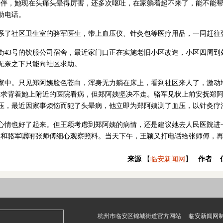
伴，她现在头痛头晕得厉害，还多次呕吐，在家躺着起不来了，能不能帮我
助电话。
系了社区卫生室的骆军医生，带上血压仪、针灸包等医疗用品，一同赶往
街43号的饮服公司宿舍，最近家门口正在实施老旧小区改造，小区四周到
无奈之下只能向社区求助。
家中。只见郑阿姨脸色苍白，浑身无力躺在床上，看到社区来人了，激动
要求背着她上附近的医院看病，但郑阿姨坚决不走。骆军见状上前安抚郑
压，最近因家事烦恼而犯了头晕病，他立即为郑阿姨测了血压，以针灸疗
心情也好了起来。但王颖考虑到郑阿姨的病情，还是建议她去人民医院进
颖和骆军嘱咐张师傅细心观察照料。当天下午，王颖又打电话给张师傅，
来源
:【
临安新闻网
】
作者
:
杭州市临安区锦城街道官方网站 临安新闻网