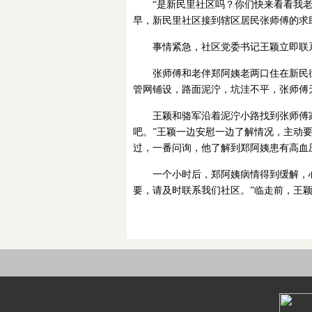
“是新民里社区吗？你们快来看看我老
早，新民里社区接到辖区居民张师傅的求
事情紧急，社区党委书记王颖立即联
张师傅和老伴郑阿姨老两口住在新民
管网铺设，路面泥泞，坑洼不平，张师傅
王颖和骆军沿着泥泞小路找到张师傅
吧。”王颖一边安慰一边了解情况，主动
过，一番问询，他了解到郑阿姨患有高血
一个小时后，郑阿姨病情得到缓解，
要，请及时联系我们社区。”临走前，王