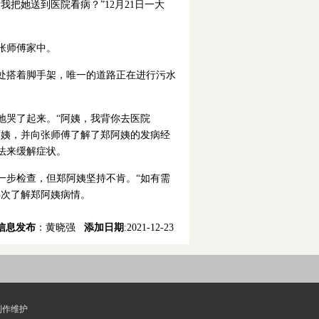
把她送到医院看病？”12月21日一大
张师傅家中。
处搭着脚手架，唯一的道路正在进行污水
地哭了起来。“阿姨，我背你去医院
阿姨，并向张师傅了解了郑阿姨的发病经
法来缓解症状。
一步检查，但郑阿姨坚持不肯。“如有需
再次了解郑阿姨病情。
信息发布
：黄晓强
添加日期
:2021-12-23
制作维护