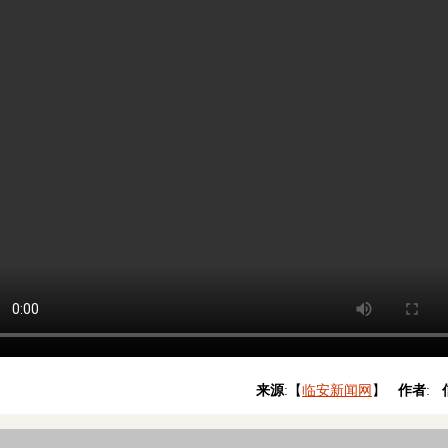
来源
:【
临安新闻网
】
作者
: