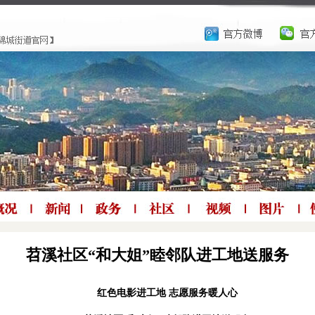
苕溪社区“和大姐”睦邻队进工地送服务
红色电影进工地 志愿服务暖人心