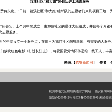
苕溪社区“和大姐”睦邻队进工地送服务
免费剪头发。”日前，苕溪社区“和大姐”睦邻队的志愿者们来到项目工地，
姐”睦邻队于上个月中旬成立，由30位社区的退休大姐组成，并且每个月
次志愿服务。
每个月的中旬设立一个服务点，在那里为我们社区弱势群体、有需要的人服务
人们放映红色电影《打过长江去》，将爱国爱党情怀传递给一线工人，丰
来源
:【
临安新闻网
】
作者
:
杭州市临安区锦城街道官方网站 临安新闻网
浙新办[2004]42号 浙ICP备05002139号 未