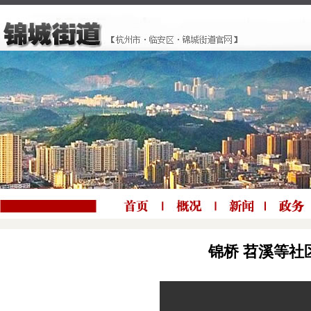
锦桥 苕溪等社