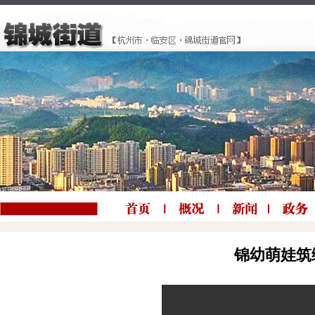
锦幼萌娃筑