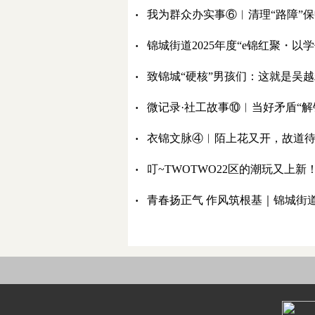
·
我为群众办实事⑥︱清理“路障”保
·
锦城街道2025年度“e锦红聚・
·
致锦城“硬核”男孩们：这就是吴
·
微记录·社工故事⑩︱当好矛盾“解
·
衣锦文脉④︱陌上花又开，故道
·
叮~TWOTWO22区的潮玩又上
·
青春扬正气 作风筑根基｜锦城街道