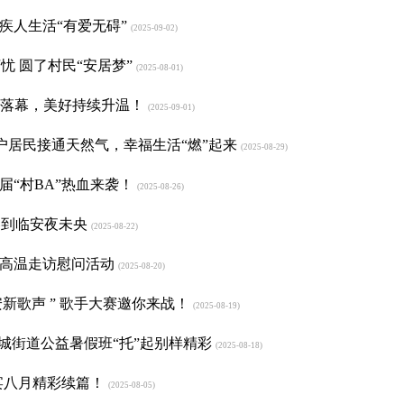
疾人生活“有爱无碍”
(2025-09-02)
 圆了村民“安居梦”
(2025-08-01)
日活动落幕，美好持续升温！
(2025-09-01)
户居民接通天然气，幸福生活“燃”起来
(2025-08-29)
届“村BA”热血来袭！
(2025-08-26)
巷到临安夜未央
(2025-08-22)
展高温走访慰问活动
(2025-08-20)
安新歌声 ” 歌手大赛邀你来战！
(2025-08-19)
锦城街道公益暑假班“托”起别样精彩
(2025-08-18)
期盛宴八月精彩续篇！
(2025-08-05)