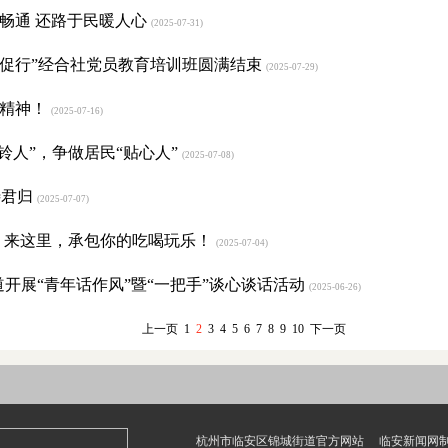
畅通 还路于民暖人心
(2025-07-31)
以学促行”经合社党员教育培训班圆满结束
(2025-07-29)
越精神！
(2025-07-16)
铃人”，争做居民“贴心人”
(2025-07-08)
待君归
(2025-07-07)
新！来这里，承包你的吃喝玩乐！
(2025-07-04)
开展“青年话作风”暨“一把手”谈心谈话活动
(2025-06-26)
上一页
1
2
3
4
5
6
7
8
9
10
下一页
杭州市临安区锦城街道官方网站 临安新闻网