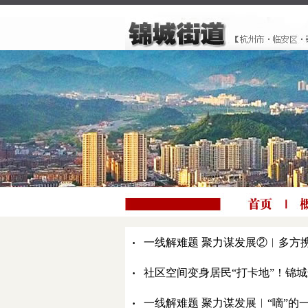
·
一线解难题 聚力谋发展②︱多方携手
·
社区空间变身居民“打卡地”！锦
·
一线解难题 聚力谋发展︱“嘀”