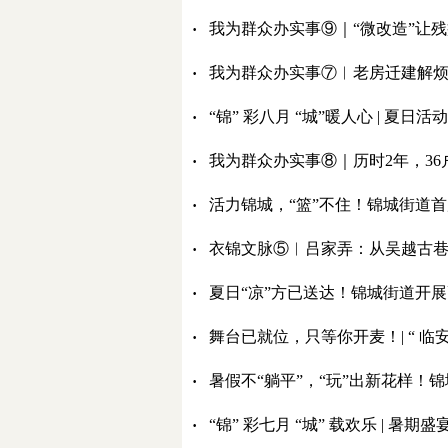
·
我为群众办实事⑨｜“微改造”让残
·
我为群众办实事⑦︱老房迁建解烦忧
·
“锦” 彩八月 “城”暖人心 | 夏
·
我为群众办实事⑧｜历时2年，36
·
活力锦城，“篮”不住！锦城街道首
·
衣锦文脉⑤︱吕家弄：从吴越古
·
夏日“凉”方已送达！锦城街道开
·
舞台已就位，只等你开麦！| “ 临
·
暑假不“躺平”，“玩”出新花样！
·
“锦” 彩七月 “城” 载欢乐 | 暑