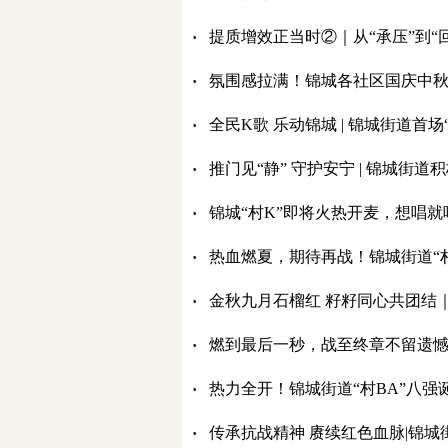
·
提质增效正当时②｜从“承压”到
·
氛围感拉满！锦城各社区国庆中
·
全民K歌 乐动锦城 | 锦城街道首
·
推门见“静” 守护安宁 | 锦城街道
·
锦城“村K”即将火热开麦，想唱
·
热血燃夏，期待再战！锦城街道“村
·
金秋九月石榴红 籽籽同心共团结
·
燃到最后一秒，战至终章不留遗憾
·
热力全开！锦城街道“村BA”八强
·
传承抗战精神 赓续红色血脉|锦城